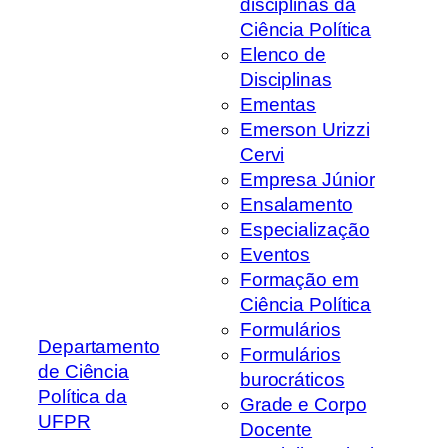
disciplinas da
Ciência Política
Elenco de
Disciplinas
Ementas
Emerson Urizzi
Cervi
Empresa Júnior
Ensalamento
Especialização
Eventos
Formação em
Ciência Política
Formulários
Departamento
Formulários
de Ciência
burocráticos
Política da
Grade e Corpo
UFPR
Docente