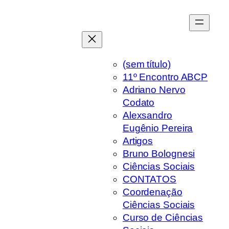
Pular
para
o
conteúdo
(sem título)
11º Encontro ABCP
Adriano Nervo
Codato
Alexsandro
Eugênio Pereira
Artigos
Bruno Bolognesi
Ciências Sociais
CONTATOS
Coordenação
Ciências Sociais
Curso de Ciências