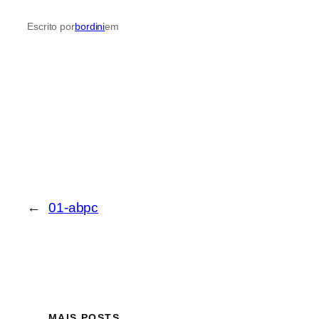
Escrito por
bordini
em
←
01-abpc
MAIS POSTS