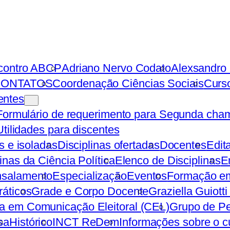
contro ABCP
Adriano Nervo Codato
Alexsandro 
ONTATOS
Coordenação Ciências Sociais
Curso
entes
Formulário de requerimento para Segunda cha
Utilidades para discentes
as e isoladas
Disciplinas ofertadas
Docentes
Edit
inas da Ciência Política
Elenco de Disciplinas
E
salamento
Especialização
Eventos
Formação em
ráticos
Grade e Corpo Docente
Graziella Guiotti
a em Comunicação Eleitoral (CEL)
Grupo de Pe
sa
Histórico
INCT ReDem
Informações sobre o c