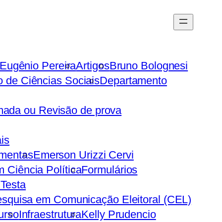
Eugênio Pereira
Artigos
Bruno Bolognesi
 de Ciências Sociais
Departamento
mada ou Revisão de prova
ais
mentas
Emerson Urizzi Cervi
 Ciência Política
Formulários
 Testa
squisa em Comunicação Eleitoral (CEL)
urso
Infraestrutura
Kelly Prudencio