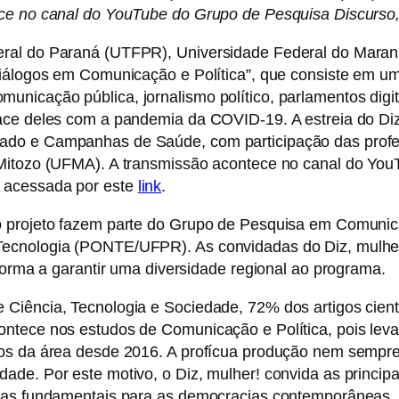
ece no canal do YouTube do Grupo de Pesquisa Discurso
eral do Paraná (UTFPR), Universidade Federal do Mara
Diálogos em Comunicação e Política”, que consiste em um
icação pública, jornalismo político, parlamentos digitai
ace deles com a pandemia da COVID-19. A estreia do Diz
ado e Campanhas de Saúde, com participação das prof
 Mitozo (UFMA). A transmissão acontece no canal do Yo
 acessada por este
link
.
 o projeto fazem parte do Grupo de Pesquisa em Comuni
ecnologia (PONTE/UFPR). As convidadas do Diz, mulher!
 forma a garantir uma diversidade regional ao programa.
Ciência, Tecnologia e Sociedade, 72% dos artigos cientí
ontece nos estudos de Comunicação e Política, pois le
os da área desde 2016. A profícua produção nem sempre 
de. Por este motivo, o Diz, mulher! convida as principa
icas fundamentais para as democracias contemporâneas.