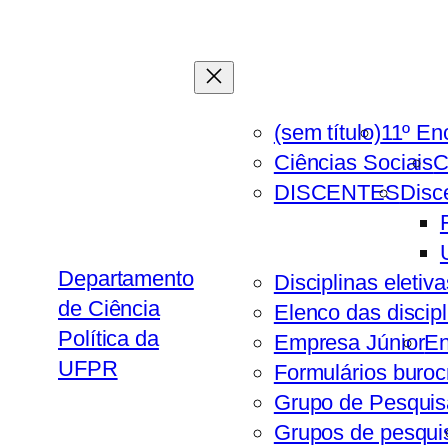
Pular
para
o
conteúdo
(sem título)
11º En
Ciências Sociais
C
DISCENTES
Disc
Departamento
Disciplinas eletiv
de Ciência
Elenco das discipl
Política da
Empresa Júnior
En
UFPR
Formulários buroc
Grupo de Pesquis
Grupos de pesqui