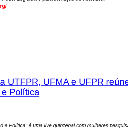
rg/
 da UTFPR, UFMA e UFPR reúne 
e Política
ão e Política” é uma live quinzenal com mulheres pesqu