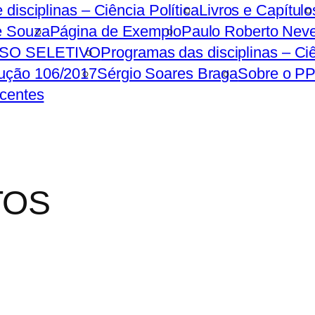
e disciplinas – Ciência Política
Livros e Capítulo
e Souza
Página de Exemplo
Paulo Roberto Nev
SO SELETIVO
Programas das disciplinas – Ciê
ução 106/2017
Sérgio Soares Braga
Sobre o P
ocentes
TOS