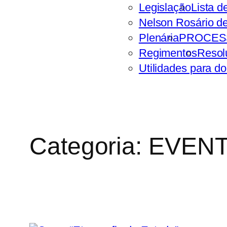
Legislação
Lista d
Nelson Rosário d
Plenária
PROCES
Regimentos
Resol
Utilidades para d
Categoria:
EVEN