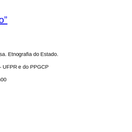
o”
sa. Etnografia do Estado.
is – UFPR e do PPGCP
h00