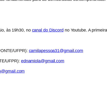
a
aio, às 19h30, no
canal do Discord
no Youtube. A primeira
 PONTE/UFPR):
camilapessoa31@gmail.com
NTE/UFPR):
ednamiola@gmail.com
zo@gmail.com